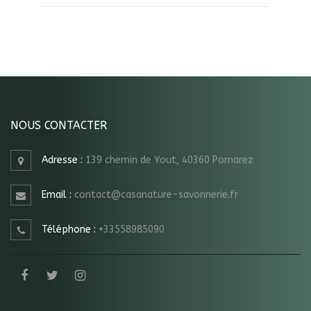
NOUS CONTACTER
Adresse :
139 chemin de Yout, 40360 Pomarez
Email :
contact@casanature-savonnerie.fr
Téléphone :
+33558985090