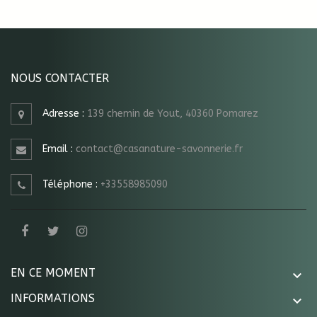
NOUS CONTACTER
Adresse :
139 chemin de Yout, 40360 Pomarez
Email :
contact@casanature-savonnerie.fr
Téléphone :
+33558985090
EN CE MOMENT

INFORMATIONS
