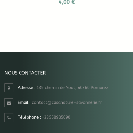
4,00 €
NOUS CONTACTER
Adresse :
139 chemin de Yout, 40360 Pomarez
Email :
contact@casanature-savonnerie.fr
Téléphone :
+33558985090