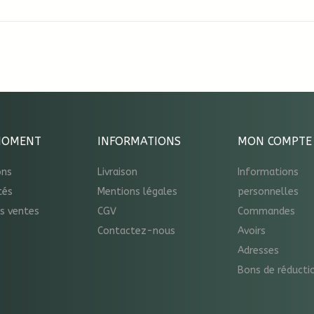
MOMENT
INFORMATIONS
MON COMPTE
ons
Livraison
Informations
tés
Mentions légales
personnelles
es ventes
CGV
Commandes
Contactez-nous
Avoirs
Adresses
Bons de réducti