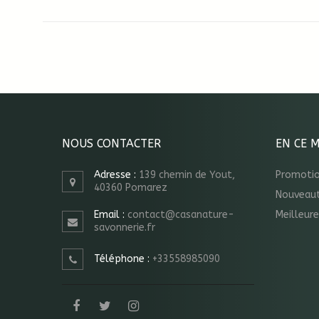
NOUS CONTACTER
EN CE 
Adresse :
139 chemin de Yout,
Promoti
40360 Pomarez
Nouveau
Email :
contact@casanature-
Meilleur
savonnerie.fr
Téléphone :
+33558985090