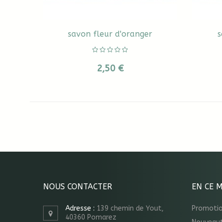
savon fleur d'oranger
s
2,50 €
NOUS CONTACTER
EN CE 
Adresse :
139 chemin de Yout,
Promoti
40360 Pomarez