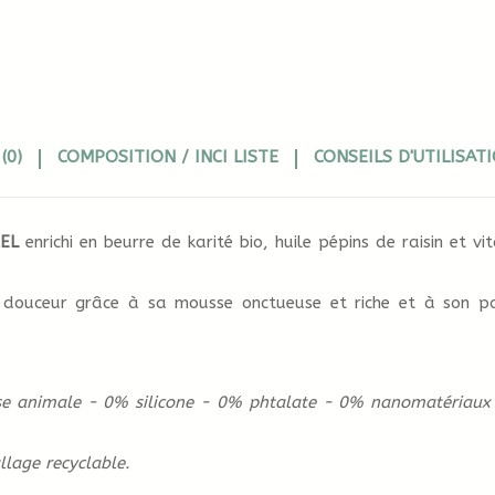
(0)
COMPOSITION / INCI LISTE
CONSEILS D'UTILISAT
REL
enrichi en beurre de karité bio, huile pépins de raisin et vi
 douceur grâce à sa mousse onctueuse et riche et à son p
se animale - 0% silicone - 0% phtalate - 0% nanomatériau
lage recyclable.