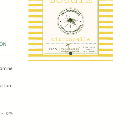
ION
tamine
arfum
x - 0%